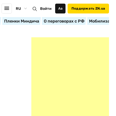
RU
Войти
Аа
Поддержать ZN.ua
Пленки Миндича
О переговорах с РФ
Мобилизация