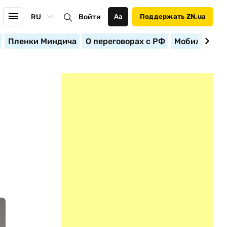
RU
Войти
Аа
Поддержать ZN.ua
Пленки Миндича
О переговорах с РФ
Мобилизация