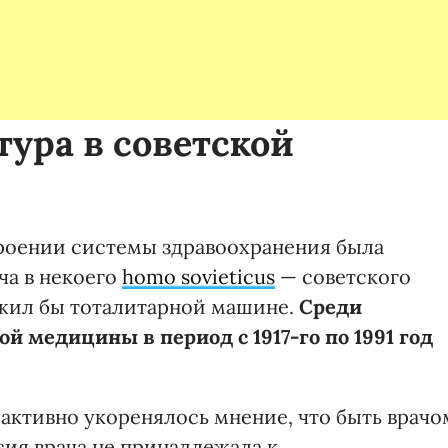
тура в советской
троении системы здравоохранения была
ча в некоего
homo sovieticus
— советского
ужил бы тоталитарной машине.
Среди
й медицины в период с 1917-го по 1991 год
активно укоренялось мнение, что быть врачо
ия врача не принадлежала к