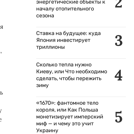
2
энергетические объекты к
началу отопительного
сезона
ля
Ставка на будущее: куда
3
Япония инвестирует
триллионы
,
Сколько тепла нужно
4
Киеву, или Что необходимо
сделать, чтобы пережить
зиму
ь
«1670»: фантомное тело
короля, или Как Польша
у
5
монетизирует имперский
е
миф — и чему это учит
Украину