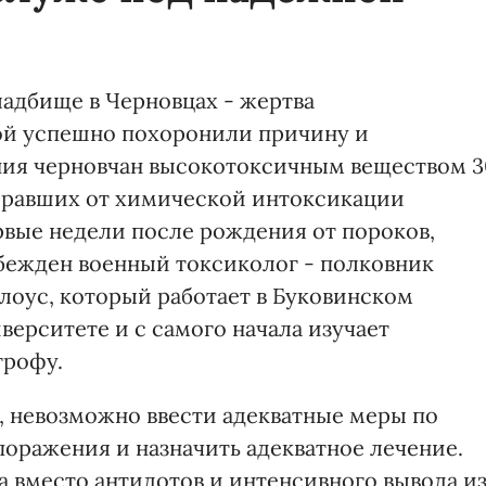
адбище в Черновцах - жертва
ой успешно похоронили причину и
ния черновчан высокотоксичным веществом 3
умиравших от химической интоксикации
рвые недели после рождения от пороков,
бежден военный токсиколог - полковник
оус, который работает в Буковинском
ерситете и с самого начала изучает
трофу.
, невозможно ввести адекватные меры по
поражения и назначить адекватное лечение.
а вместо антидотов и интенсивного вывода и