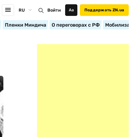
RU
Войти
Аа
Поддержать ZN.ua
Пленки Миндича
О переговорах с РФ
Мобилизация