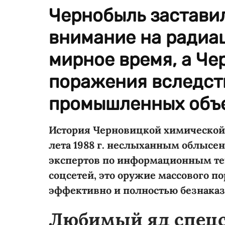
Чернобыль заставил
внимание на радиа
мирное время, а Че
поражения вследст
промышленных объе
История Черновицкой химической б
лета 1988 г. неслыханным облысе
экспертов по информационным тех
соцсетей, это оружие массового 
эффективно и полностью безнаказ
Любимый яд спец