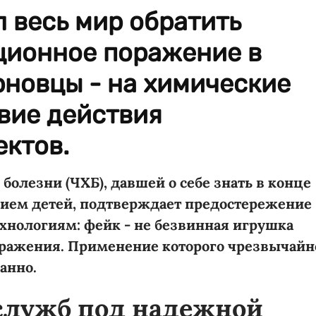
 весь мир обратить
ционное поражение в
рновцы - на химические
вие действия
ктов.
олезни (ЧХБ), давшей о себе знать в конце
нием детей, подтверждает предостережение
нологиям: фейк - не безвинная игрушка
поражения. Применение которого чрезвычайн
анно.
служб под надежной