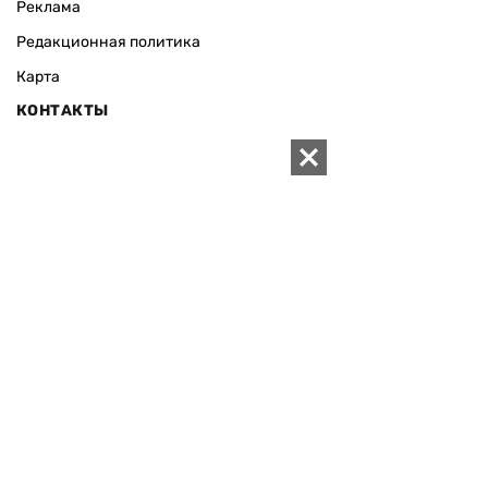
Реклама
Редакционная политика
Карта
КОНТАКТЫ
01010 Киев, ул. Князей Острожских, 19/1
Телефон редакции:
+380 (44) 280-04-85
Электронная почта редакции:
zn94@ukr.net
Электронная почта службы новостей:
editor@zn.ua
СОЦСЕТИ
ПОДДЕРЖАТЬ ZN.UA
Поддержать независимую
журналистику!