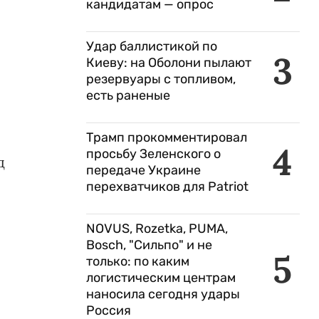
кандидатам — опрос
Удар баллистикой по
3
Киеву: на Оболони пылают
резервуары с топливом,
есть раненые
Трамп прокомментировал
4
просьбу Зеленского о
д
передаче Украине
перехватчиков для Patriot
NOVUS, Rozetka, PUMA,
Bosch, "Сильпо" и не
5
только: по каким
логистическим центрам
наносила сегодня удары
Россия