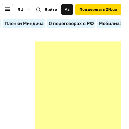
RU
Войти
Аа
Поддержать ZN.ua
Пленки Миндича
О переговорах с РФ
Мобилизация