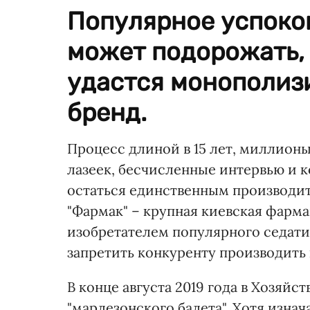
Популярное успоко
может подорожать,
удастся монополизи
бренд.
Процесс длиной в 15 лет, миллионы
лазеек, бесчисленные интервью и к
остаться единственным производит
"Фармак" – крупная киевская фарм
изобретателем популярного седати
запретить конкуренту производить
В конце августа 2019 года в Хозяйс
"марлезонского балета". Хотя изна