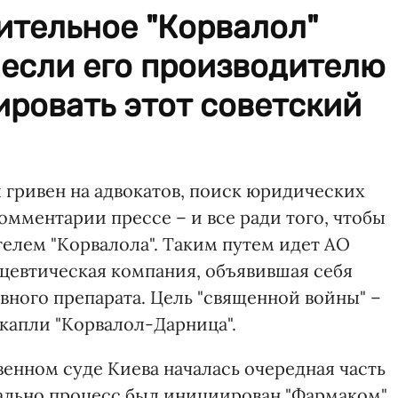
ительное "Корвалол"
 если его производителю
ровать этот советский
 гривен на адвокатов, поиск юридических
омментарии прессе – и все ради того, чтобы
елем "Корвалола". Таким путем идет АО
ацевтическая компания, объявившая себя
вного препарата. Цель "священной войны" –
 капли "Корвалол-Дарница".
твенном суде Киева началась очередная часть
чально процесс был инициирован "Фармаком",