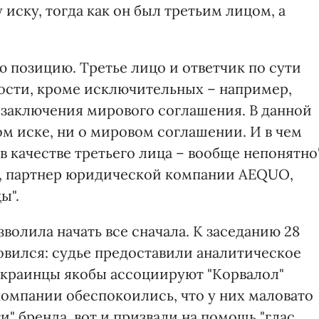
иску, тогда как он был третьим лицом, а
 позицию. Третье лицо и ответчик по сути
ости, кроме исключительных – например,
 заключения мирового соглашения. В данной
ом иске, ни о мировом соглашении. И в чем
в качестве третьего лица – вообще непонятно"
, партнер юридической компании AEQUO,
ы".
волила начать все сначала. К заседанию 28
овился: судье предоставили аналитическое
украинцы якобы ассоциируют "Корвалол"
компании обеспокоились, что у них маловато
и" бренда, вот и призвали на помощь "глас