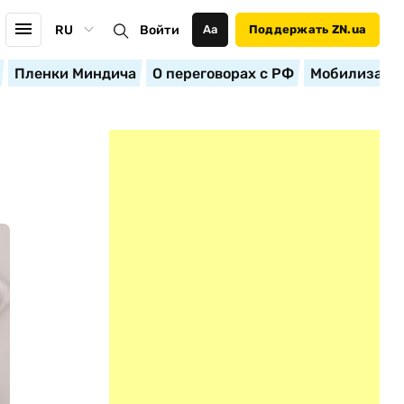
RU
Войти
Аа
Поддержать ZN.ua
Пленки Миндича
О переговорах с РФ
Мобилизация