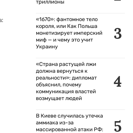
триллионы
а:
«1670»: фантомное тело
короля, или Как Польша
3
монетизирует имперский
миф — и чему это учит
Украину
«Страна растущей лжи
должна вернуться к
4
реальности»: дипломат
объяснил, почему
коммуникация властей
возмущает людей
В Киеве случилась утечка
5
аммиака из-за
массированной атаки РФ: