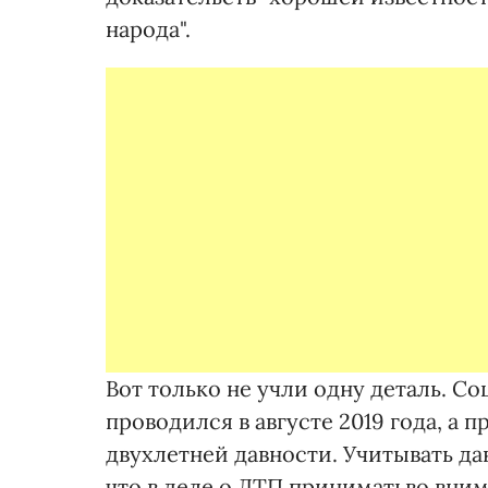
народа".
Вот только не учли одну деталь. С
проводился в августе 2019 года, а
двухлетней давности. Учитывать да
что в деле о ДТП приниматьво вни