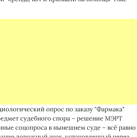
оциологический опрос по заказу "Фармака"
 предмет судебного спора – решение МЭРТ
нные соцопроса в нынешнем суде – всё равно
мание дорожный знак, установленный через