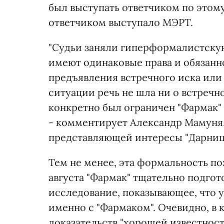
был выступать ответчиком по этому 
ответчиком выступало МЭРТ.
"Судьи заняли гиперформалистскую
имеют одинаковые права и обязанн
предъявления встречного иска или
ситуации речь не шла ни о встречн
конкретно был ограничен "Фармак" 
- комментирует Александр Мамуня
представляющей интересы "Дарниц
Тем не менее, эта формальность поз
августа "Фармак" тщательно подгот
исследование, показывающее, что 
именно с "Фармаком". Очевидно, в 
доказательств "хорошей известност