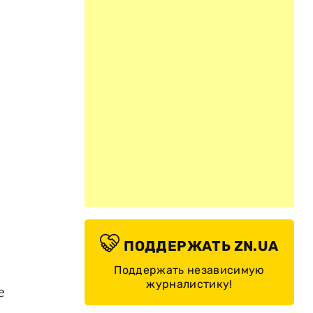
ПОДДЕРЖАТЬ ZN.UA
е
Поддержать независимую
журналистику!
е