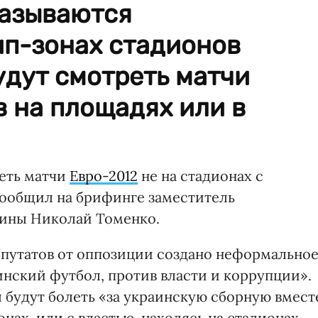
казываются
ип-зонах стадионов
удут смотреть матчи
в на площадях или в
еть матчи
Евро-2012
не на стадионах с
 сообщил на брифинге заместитель
аины Николай Томенко.
епутатов от оппозиции создано неформально
инский футбол, против власти и коррупции».
 будут болеть «за украинскую сборную вмест
онах, или с властью, находясь на стадионах,