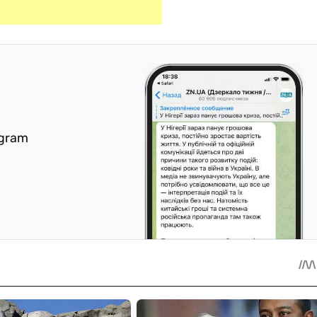
egram