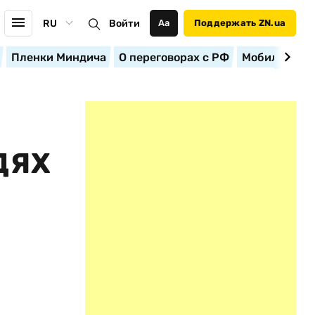
RU
Войти
Аа
Поддержать ZN.ua
Пленки Миндича
О переговорах с РФ
Мобилизация
ДЯХ