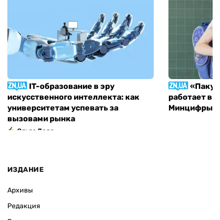
IT-образование в эру
«Пакун
искусственного интеллекта: как
работает в 
университетам успевать за
Минцифры н
вызовами рынка
Ольга Доля
ИЗДАНИЕ
Архивы
Редакция