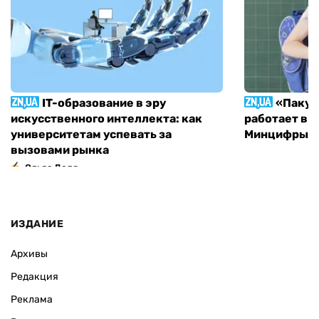
IT-образование в эру
«Пакун
искусственного интеллекта: как
работает в 
университетам успевать за
Минцифры н
вызовами рынка
Ольга Доля
ИЗДАНИЕ
Архивы
Редакция
Реклама