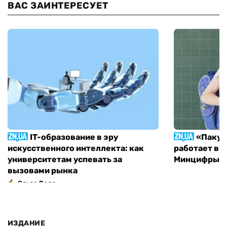
ВАС ЗАИНТЕРЕСУЕТ
IT-образование в эру
«Пакун
искусственного интеллекта: как
работает в 
университетам успевать за
Минцифры н
вызовами рынка
Ольга Доля
ИЗДАНИЕ