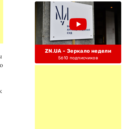
ZN.UA - Зеркало недели
ы
5610 подписчиков
ю
к