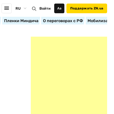
RU
Войти
Аа
Поддержать ZN.ua
Пленки Миндича
О переговорах с РФ
Мобилизация
,