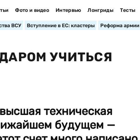
тьи
Фото и видео
Интервью
Лонгриды
Тесты
ства ВСУ
Вступление в ЕС: кластеры
Реформа армии
 ДАРОМ УЧИТЬСЯ
 высшая техническая
ближайшем будущем —
этот счет много написано