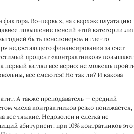
ва фактора. Во-первых, на сверхэксплуатацию
едавнее повышение пенсий этой категории ли
 выгодней быть пенсионером и где-то
бор» недостающего финансирования за счет
устимый процент «контрактников» повышают
На первый взгляд все верно: не можешь пройт
овольны, все смеются! Но так ли? И какова
атит. А также преподаватель — средний
стом числа контрактников резко понижается, 
на все тяжкие. Недоволен и слегка не
нищий абитуриент: при 10% контратников это