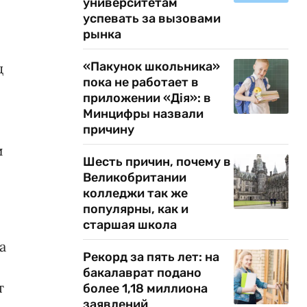
университетам
успевать за вызовами
рынка
«Пакунок школьника»
ц
пока не работает в
приложении «Дія»: в
Минцифры назвали
причину
и
Шесть причин, почему в
Великобритании
колледжи так же
популярны, как и
старшая школа
а
Рекорд за пять лет: на
бакалаврат подано
т
более 1,18 миллиона
заявлений