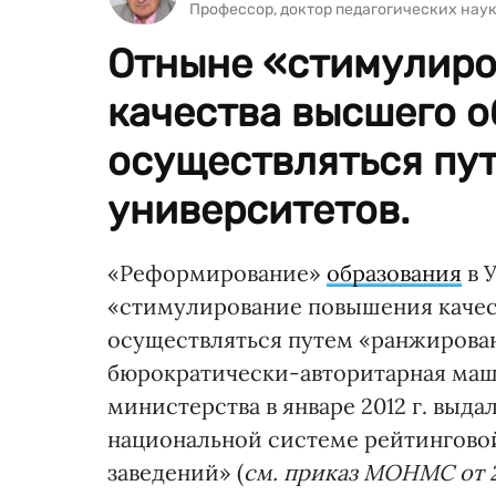
Профессор, доктор педагогических нау
Отныне «стимулир
качества высшего о
осуществляться пу
университетов.
«Реформирование»
образования
в 
«стимулирование повышения качес
осуществляться путем «ранжирова
бюрократически-авторитарная маш
министерства в январе 2012 г. выд
национальной системе рейтингово
заведений» (
см. приказ МОНМС от 2