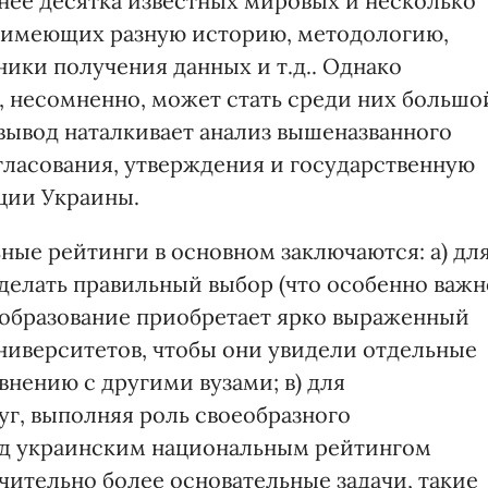
енее десятка известных мировых и несколько
, имеющих разную историю, методологию,
ники получения данных и т.д.. Однако
 несомненно, может стать среди них большо
 вывод наталкивает анализ вышеназванного
гласования, утверждения и государственную
ции Украины.
ные рейтинги в основном заключаются: а) дл
сделать правильный выбор (что особенно важн
е образование приобретает ярко выраженный
университетов, чтобы они увидели отдельные
внению с другими вузами; в) для
уг, выполняя роль своеобразного
ед украинским национальным рейтингом
чительно более основательные задачи, такие