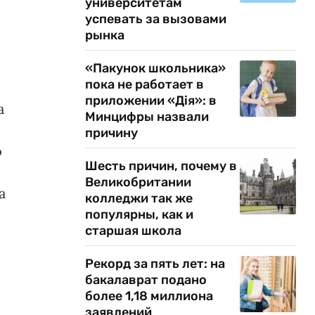
университетам
успевать за вызовами
рынка
«Пакунок школьника»
пока не работает в
приложении «Дія»: в
а
Минцифры назвали
причину
о
Шесть причин, почему в
Великобритании
а
колледжи так же
популярны, как и
старшая школа
Рекорд за пять лет: на
бакалаврат подано
более 1,18 миллиона
заявлений