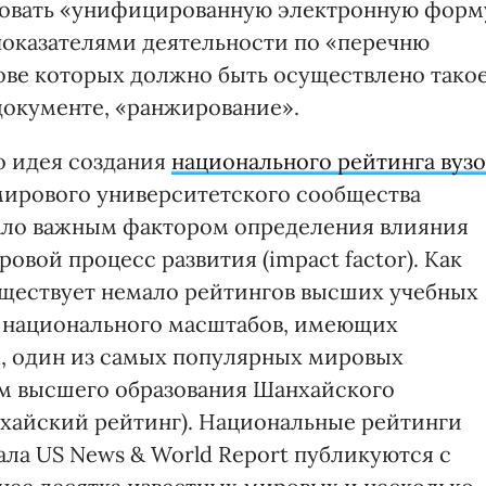
ровать «унифицированную электронную форм
 показателями деятельности по «перечню
нове которых должно быть осуществлено тако
 документе, «ранжирование».
о идея создания
национального рейтинга вузо
 мирового университетского сообщества
ало важным фактором определения влияния
овой процесс развития (impact factor). Как
уществует немало рейтингов высших учебных
и национального масштабов, имеющих
, один из самых популярных мировых
ом высшего образования Шанхайского
анхайский рейтинг). Национальные рейтинги
ла US News & World Report публикуются с