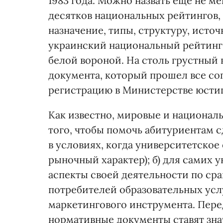
1983 года. Можно назвать еще не м
десятков национальных рейтингов
назначение, типы, структуру, источ
украинский национальный рейтинг,
белой вороной. На столь грустный
документа, который прошел все со
регистрацию в Министерстве юсти
Как известно, мировые и националь
того, чтобы помочь абитуриентам 
в условиях, когда университетско
рыночный характер); б) для самих 
аспекты своей деятельности по сра
потребителей образовательных усл
маркетингового инструмента. Пер
нормативные документы ставят зна