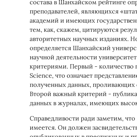
состава в Шанхайском рейтинге оп
преподавателей, являющихся «шта
академий и имеющих государственн
тем, как, скажем, цитируются резу
авторитетных научных изданиях. Н
определяется Шанхайский универси
научной деятельности университет
критериями. Первый - количество п
Science, что означает представлен
полученных данных, проливающих 
Второй важный критерий - публик
данных в журналах, имеющих высо
Справедливости ради заметим, что
имеется. Он должен засвидетельств
опубликованных в престижных и п