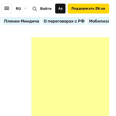
RU
Войти
Аа
Поддержать ZN.ua
Пленки Миндича
О переговорах с РФ
Мобилизация