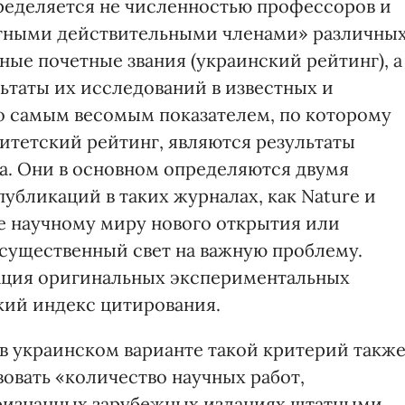
ределяется не численностью профессоров и
тными действительными членами» различны
ые почетные звания (украинский рейтинг), а
льтаты их исследований в известных и
о самым весомым показателем, по которому
тетский рейтинг, являются результаты
а. Они в основном определяются двумя
убликаций в таких журналах, как Nature и
ие научному миру нового открытия или
существенный свет на важную проблему.
ация оригинальных экспериментальных
кий индекс цитирования.
 в украинском варианте такой критерий такж
овать «количество научных работ,
ризнанных зарубежных изданиях штатными