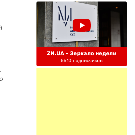
й
ZN.UA - Зеркало недели
5610 подписчиков
я
о