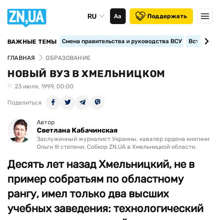
RU
Аа
Поддержать
Смена правительства и руководства ВСУ
Вступление
ВАЖНЫЕ ТЕМЫ
ГЛАВНАЯ
ОБРАЗОВАНИЕ
НОВЫЙ ВУЗ В ХМЕЛЬНИЦКОМ
23 июля, 1999, 00:00
Поделиться
Автор
Светлана Кабачинская
Заслуженный журналист Украины, кавалер ордена княгини
Ольги III степени. Собкор ZN.UA в Хмельницкой области.
Десять лет назад Хмельницкий, не в
пример собратьям по областному
рангу, имел только два высших
учебных заведения: технологический