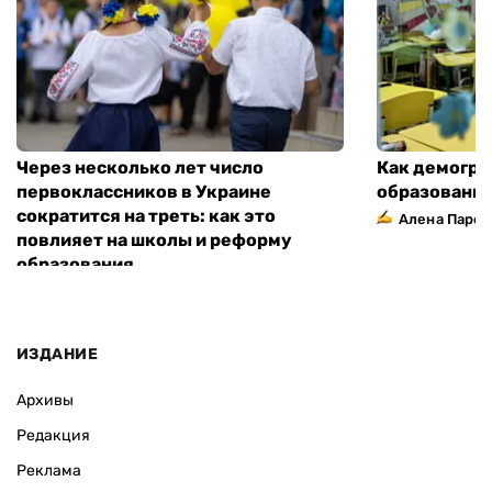
Через несколько лет число
Как демогра
первоклассников в Украине
образовани
сократится на треть: как это
Алена Парф
повлияет на школы и реформу
образования
ИЗДАНИЕ
Архивы
Редакция
Реклама