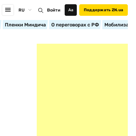
RU
Войти
Аа
Поддержать ZN.ua
Пленки Миндича
О переговорах с РФ
Мобилизация