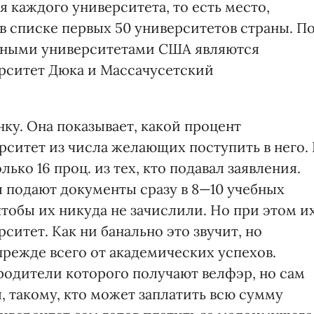
 каждого университета, то есть место,
в списке первых 50 университетов страны. П
жными университетами США являются
рситет Дюка и Массачусетский
нку. Она показывает, какой процент
рситет из числа желающих поступить в него. 
ько 16 проц. из тех, кто подавал заявления.
 подают документы сразу в 8—10 учебных
чтобы их никуда не зачислили. Но при этом и
ситет. Как ни банально это звучит, но
прежде всего от академических успехов.
родители которого получают велфэр, но сам
 такому, кто может заплатить всю сумму