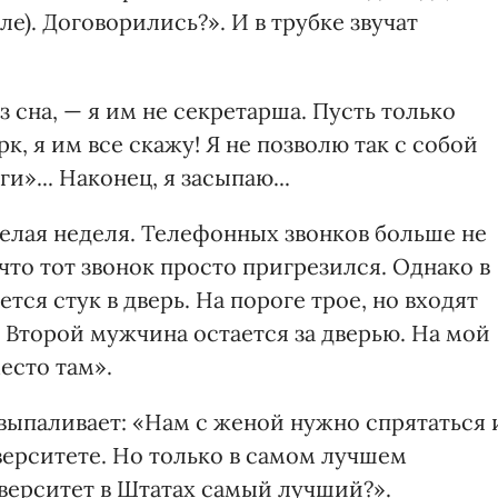
ле). Договорились?». И в трубке звучат
 сна, — я им не секретарша. Пусть только
к, я им все скажу! Я не позволю так с собой
и»... Наконец, я засыпаю...
целая неделя. Телефонных звонков больше не
 что тот звонок просто пригрезился. Однако в
ается стук в дверь. На пороге трое, но входят
 Второй мужчина остается за дверью. На мой
есто там».
выпаливает: «Нам с женой нужно спрятаться 
верситете. Но только в самом лучшем
иверситет в Штатах самый лучший?».