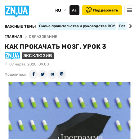
RU
Аа
Поддержать
Смена правительства и руководства ВСУ
Вступление
ВАЖНЫЕ ТЕМЫ
ГЛАВНАЯ
ОБРАЗОВАНИЕ
КАК ПРОКАЧАТЬ МОЗГ. УРОК 3
ЭКСКЛЮЗИВ
07 марта, 2020, 09:00
Поделиться