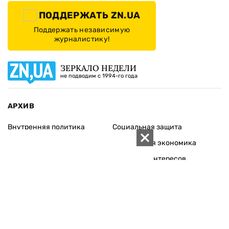
ПОДДЕРЖАТЬ ZN.UA
Поддержать независимую
журналистику!
ЗЕРКАЛО НЕДЕЛИ
не подводим с 1994-го года
АРХИВ
Внутренняя политика
Социальная защита
Международная политика
Зарубежная экономика
Макроуровень
Конфликт интересов
Энергорынок
Экономическая
безопасность
Приватизация
Персоналии
Экономика регионов
Социум
Наука
История