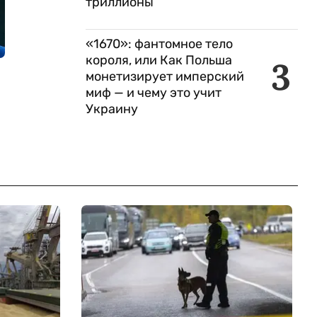
триллионы
«1670»: фантомное тело
короля, или Как Польша
3
монетизирует имперский
миф — и чему это учит
Украину