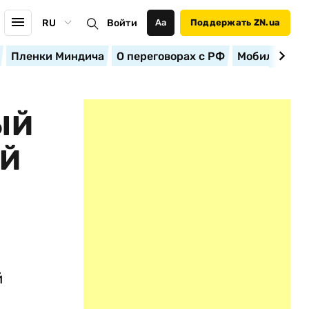
RU
Войти
Аа
Поддержать ZN.ua
Пленки Миндича
О переговорах с РФ
Мобилизация
ЫЙ
ОЙ