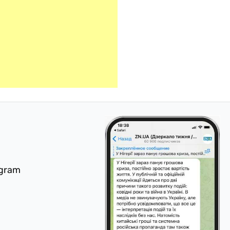
egram