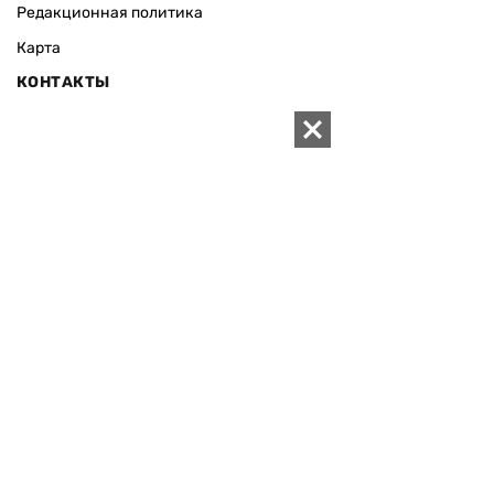
Редакционная политика
Карта
КОНТАКТЫ
01010 Киев, ул. Князей Острожских, 19/1
Телефон редакции:
+380 (44) 280-04-85
Электронная почта редакции:
zn94@ukr.net
Электронная почта службы новостей:
editor@zn.ua
СОЦСЕТИ
ПОДДЕРЖАТЬ ZN.UA
Поддержать независимую
журналистику!