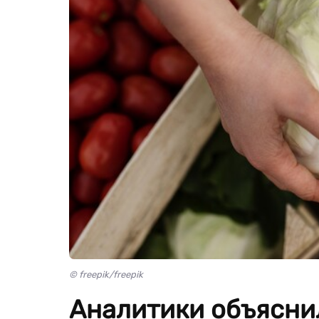
© freepik/freepik
Аналитики объясни