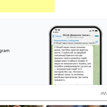
egram