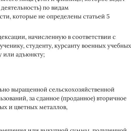
деятельность) по видам
ти, которые не определены статьей 5
дексации, начисленную в соответствии с
 ученику, студенту, курсанту военных учебны
у или адъюнкту;
льно выращенной сельскохозяйственной
зований, за сданное (проданное) вторичное
ых и цветных металлов,
озмещения или выкупной суммы, полученной