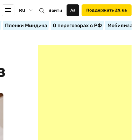
RU
Войти
Аа
Поддержать ZN.ua
Пленки Миндича
О переговорах с РФ
Мобилизация
В