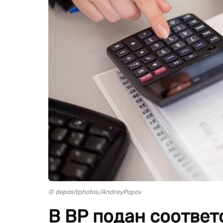
© depositphotos/AndreyPopov
В ВР подан соотве