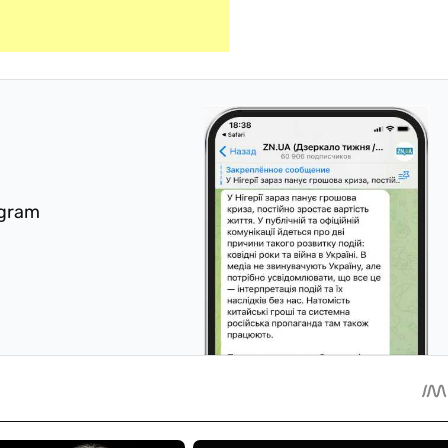
egram