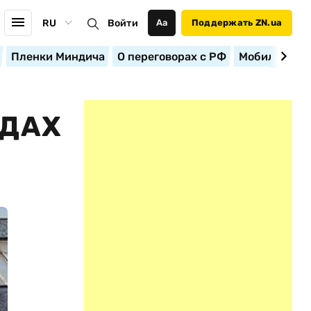
RU
Войти
Аа
Поддержать ZN.ua
Пленки Миндича
О переговорах с РФ
Мобилизация
ОДАХ