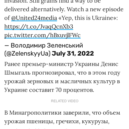
invasion. Still grains find a way to be
delivered alternatively. Watch a new episode
of
@United24media
«Yep, this is Ukraine»:
https://t.co/JvaqQcnXb3
pic.twitter.com/hBxuvjlFWc
— Володимир Зеленський
(@ZelenskyyUa)
July 31, 2022
Ранее премьер-министр Украины Денис
Шмыгаль прогнозировал, что в этом году
урожай зерновых и масличных культур в
Украине составит 70 процентов.
RELATED VIDEO
В Минагрополитики заверили, что объем
урожая пшеницы, гречихи, кукурузы,