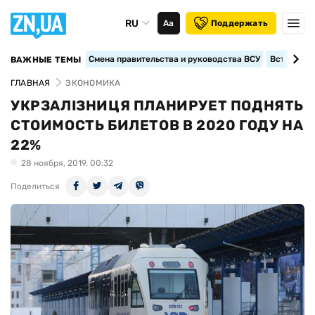
RU
Аа
Поддержать
Смена правительства и руководства ВСУ
Вступление
ВАЖНЫЕ ТЕМЫ
ГЛАВНАЯ
ЭКОНОМИКА
УКРЗАЛІЗНИЦЯ ПЛАНИРУЕТ ПОДНЯТЬ
СТОИМОСТЬ БИЛЕТОВ В 2020 ГОДУ НА
22%
28 ноября, 2019, 00:32
Поделиться