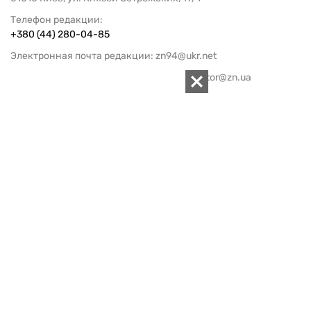
Телефон редакции:
+380 (44) 280-04-85
Электронная почта редакции:
zn94@ukr.net
Электронная почта службы новостей:
editor@zn.ua
СОЦСЕТИ
ПОДДЕРЖАТЬ ZN.UA
Поддержать независимую
журналистику!
ЗЕРКАЛО НЕДЕЛИ
не подводим с 1994-го года
АРХИВ