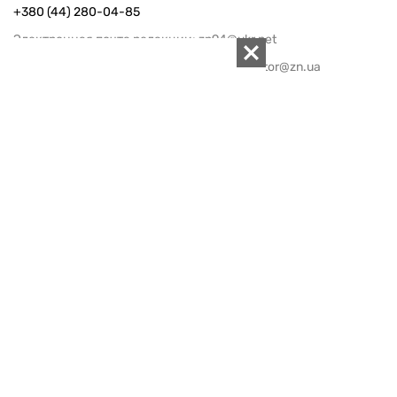
+380 (44) 280-04-85
Электронная почта редакции:
zn94@ukr.net
Электронная почта службы новостей:
editor@zn.ua
СОЦСЕТИ
ПОДДЕРЖАТЬ ZN.UA
Поддержать независимую
журналистику!
ЗЕРКАЛО НЕДЕЛИ
не подводим с 1994-го года
АРХИВ
Внутренняя политика
Социальная защита