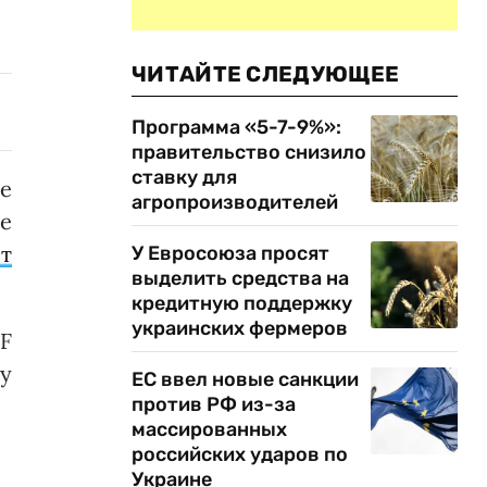
ЧИТАЙТЕ СЛЕДУЮЩЕЕ
Программа «5-7-9%»:
правительство снизило
ставку для
е
агропроизводителей
е
т
У Евросоюза просят
выделить средства на
кредитную поддержку
украинских фермеров
F
у
ЕС ввел новые санкции
против РФ из-за
массированных
российских ударов по
Украине