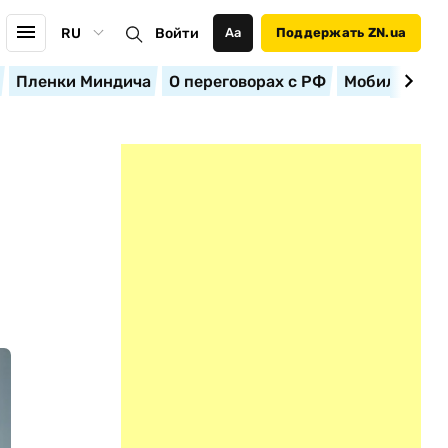
RU
Войти
Аа
Поддержать ZN.ua
Пленки Миндича
О переговорах с РФ
Мобилизация