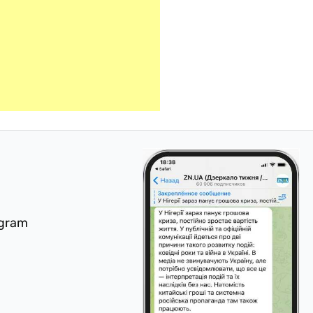
egram