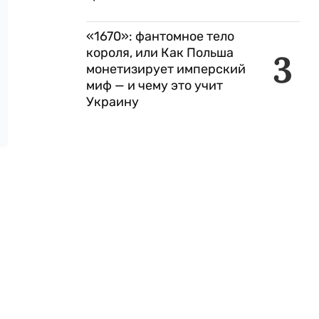
«1670»: фантомное тело
короля, или Как Польша
3
монетизирует имперский
миф — и чему это учит
Украину