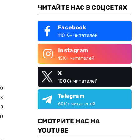
ЧИТАЙТЕ НАС В СОЦСЕТЯХ
Facebook
110 K+ читателей
Instagram
15K+ читателей
X
100K+ читателей
о
Telegram
ых
60K+ читателей
а
о
СМОТРИТЕ НАС НА
YOUTUBE