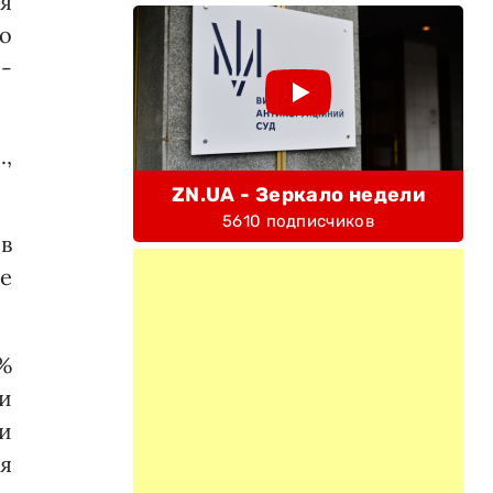
ся
о
-
.,
ZN.UA - Зеркало недели
5610 подписчиков
в
е
%
и
и
я