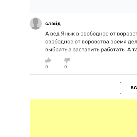
слэйд
А вед Янык в свободное от воровс
свободное от воровства время дел
выбрать а заставить работать. А та
0
0
ВС