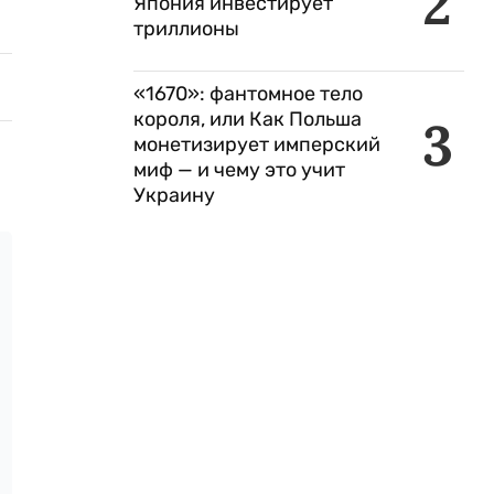
2
Япония инвестирует
триллионы
«1670»: фантомное тело
короля, или Как Польша
3
монетизирует имперский
миф — и чему это учит
Украину