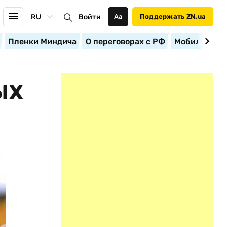
RU
Войти
Аа
Поддержать ZN.ua
Пленки Миндича
О переговорах с РФ
Мобилизация
ЫХ