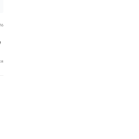
16
е
ся