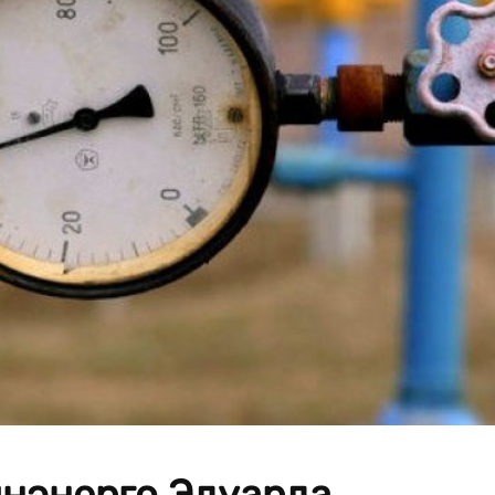
инэнерго Эдуарда