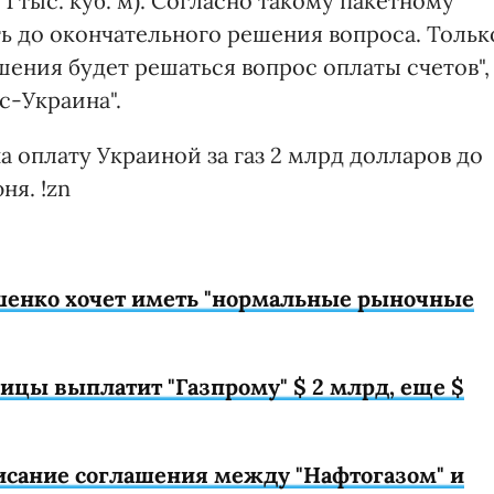
а 1 тыс. куб. м). Согласно такому пакетному
ь до окончательного решения вопроса. Тольк
ения будет решаться вопрос оплаты счетов",
с-Украина".
а оплату Украиной за газ 2 млрд долларов до
ня. !zn
шенко хочет иметь "нормальные рыночные
ицы выплатит "Газпрому" $ 2 млрд, еще $
исание соглашения между "Нафтогазом" и