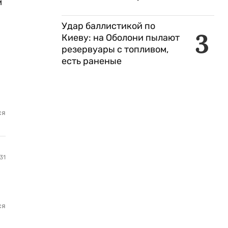
м
Удар баллистикой по
3
Киеву: на Оболони пылают
резервуары с топливом,
есть раненые
ся
31
ся