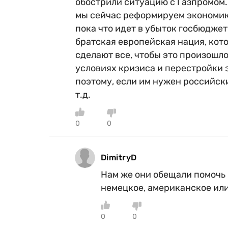
обострили ситуацию с Газпромом. 
мы сейчас реформируем экономику
пока что идет в убыток госбюджет
братская европейская нация, кото
сделают все, чтобы это произошло
условиях кризиса и перестройки э
поэтому, если им нужен российский
т.д.
0
0
DimitryD
Нам же они обещали помочь г
немецкое, американское или
0
0