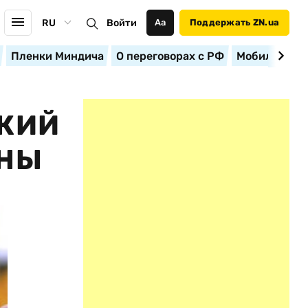
RU
Войти
Аа
Поддержать ZN.ua
Пленки Миндича
О переговорах с РФ
Мобилизация
СКИЙ
ЕНЫ