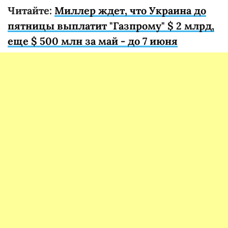
Читайте:
Миллер ждет, что Украина до
пятницы выплатит "Газпрому" $ 2 млрд,
еще $ 500 млн за май - до 7 июня