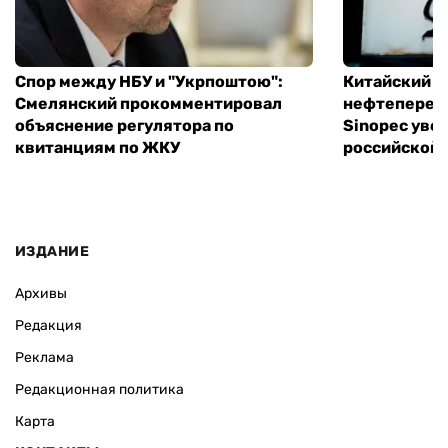
Спор между НБУ и "Укрпоштою":
Китайский
Смелянский прокомментировал
нефтеперер
объяснение регулятора по
Sinopec уве
квитанциям по ЖКУ
российской 
ИЗДАНИЕ
Архивы
Редакция
Реклама
Редакционная политика
Карта