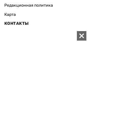
Редакционная политика
Карта
КОНТАКТЫ
01010 Киев, ул. Князей Острожских, 19/1
Телефон редакции:
+380 (44) 280-04-85
Электронная почта редакции:
zn94@ukr.net
Электронная почта службы новостей:
editor@zn.ua
СОЦСЕТИ
ПОДДЕРЖАТЬ ZN.UA
Поддержать независимую
журналистику!