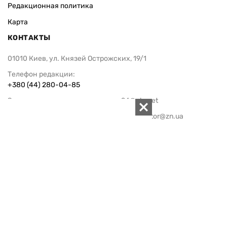
Редакционная политика
Карта
КОНТАКТЫ
01010 Киев, ул. Князей Острожских, 19/1
Телефон редакции:
+380 (44) 280-04-85
Электронная почта редакции:
zn94@ukr.net
Электронная почта службы новостей:
editor@zn.ua
СОЦСЕТИ
ПОДДЕРЖАТЬ ZN.UA
Поддержать независимую
журналистику!