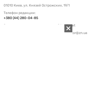
01010 Киев, ул. Князей Острожских, 19/1
Телефон редакции:
+380 (44) 280-04-85
Электронная почта редакции:
zn94@ukr.net
Электронная почта службы новостей:
editor@zn.ua
СОЦСЕТИ
ПОДДЕРЖАТЬ ZN.UA
Поддержать независимую
журналистику!
ЗЕРКАЛО НЕДЕЛИ
не подводим с 1994-го года