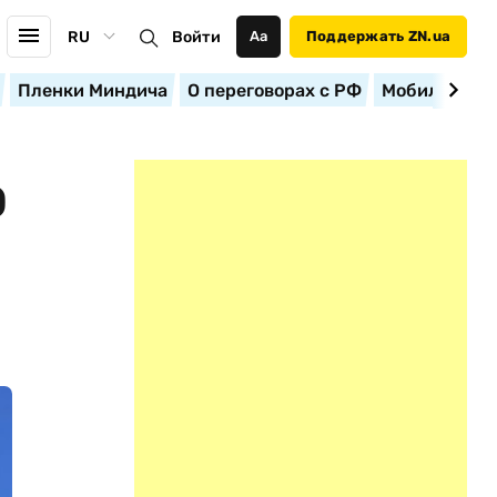
RU
Войти
Аа
Поддержать ZN.ua
Пленки Миндича
О переговорах с РФ
Мобилизация
О