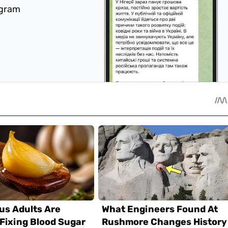
egram