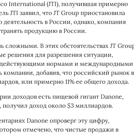
o International (JTI), получившая примерно
ль JTI заявил, что JT Group приостановила
 деятельность в России, однако, компания
транять продукцию в России.
ь сложными. В этих обстоятельствах JT Grou
е решения для разрешения ситуации,
 с действующими нормами и международными
ь компании, добавив, что российский рынок в
иардов, или примерно 11% ее общего дохода.
рии доходов есть пищевой гигант Danone,
, получил доход около $3 миллиардов.
ентариях Danone опроверг эту цифру,
 котором отмечено, что чистые продажи в