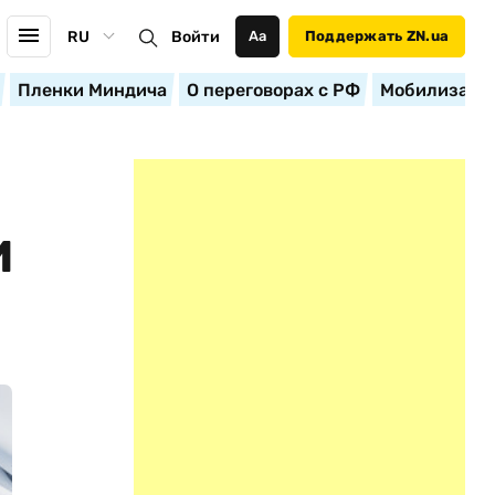
RU
Войти
Аа
Поддержать ZN.ua
Пленки Миндича
О переговорах с РФ
Мобилизация
И