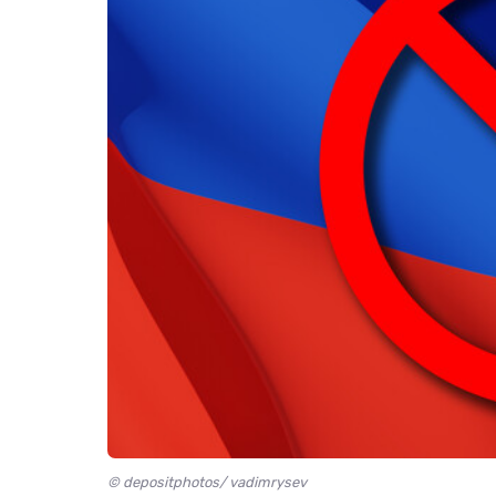
© depositphotos/ vadimrysev