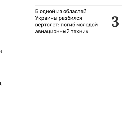
В одной из областей
3
Украины разбился
вертолет: погиб молодой
авиационный техник
и
д