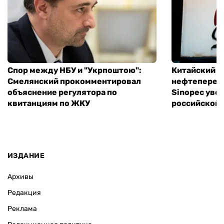
Спор между НБУ и "Укрпоштою":
Китайский
Смелянский прокомментировал
нефтеперер
объяснение регулятора по
Sinopec уве
квитанциям по ЖКУ
российской 
ИЗДАНИЕ
Архивы
Редакция
Реклама