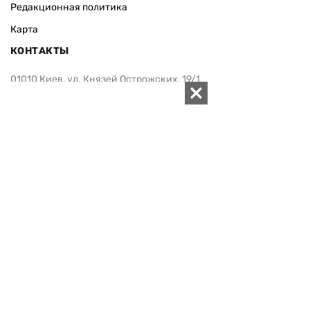
Реклама
Редакционная политика
Карта
КОНТАКТЫ
01010 Киев, ул. Князей Острожских, 19/1
Телефон редакции:
+380 (44) 280-04-85
Электронная почта редакции:
zn94@ukr.net
Электронная почта службы новостей:
editor@zn.ua
СОЦСЕТИ
ПОДДЕРЖАТЬ ZN.UA
Поддержать независимую
журналистику!