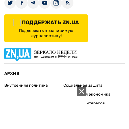
ПОДДЕРЖАТЬ ZN.UA
Поддержать независимую
журналистику!
ЗЕРКАЛО НЕДЕЛИ
не подводим с 1994-го года
АРХИВ
Внутренняя политика
Социальная защита
Международная политика
Зарубежная экономика
Макроуровень
Конфликт интересов
Энергорынок
Экономическая
безопасность
Приватизация
Персоналии