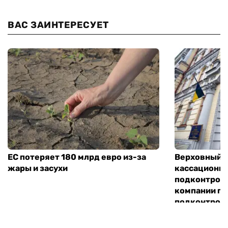
ВАС ЗАИНТЕРЕСУЕТ
ЕС потеряет 180 млрд евро из-за
Верховный С
жары и засухи
кассационн
подконтрол
компании по
подконтроль
«Хим-Трейд