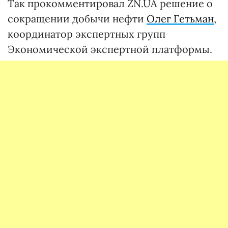
Так прокомментировал ZN.UA решение о
сокращении добычи нефти
Олег Гетьман
,
координатор экспертных групп
Экономической экспертной платформы.