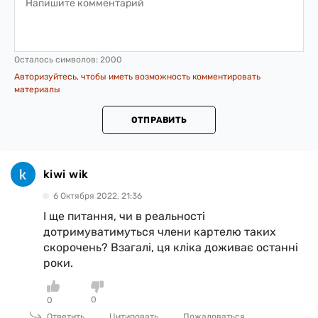
Осталось символов:
2000
Авторизуйтесь, чтобы иметь возможность комментировать
материалы
ОТПРАВИТЬ
kiwi wik
6 Октября 2022, 21:36
І ще питання, чи в реальності
дотримуватимуться члени картелю таких
скорочень? Взагалі, ця кліка доживає останні
роки.
0
0
Ответить
Цитировать
Пожаловаться