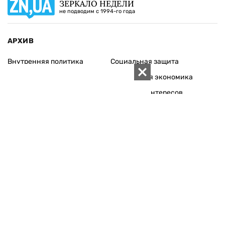
ЗЕРКАЛО НЕДЕЛИ
не подводим с 1994-го года
АРХИВ
Внутренняя политика
Социальная защита
Международная политика
Зарубежная экономика
Макроуровень
Конфликт интересов
Энергорынок
Экономическая
безопасность
Приватизация
Персоналии
Экономика регионов
Социум
Наука
История
Технологии
Круг семьи
Среда обитания
Туризм
Церковь
Собственность
Культура