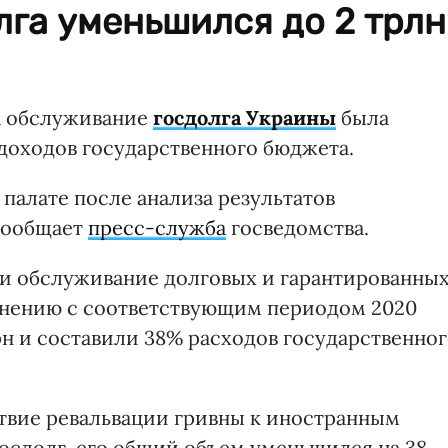
га уменьшился до 2 трлн
на обслуживание
госдолга Украины
была
 доходов государственного бюджета.
палате после анализа результатов
 сообщает
пресс-служба
госведомства.
 и обслуживание долговых и гарантированны
авнению с соответствующим периодом 2020
грн и составили 38% расходов государственно
ствие ревальвации гривны к иностранным
госдолг, его общий объем уменьшился на 38