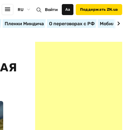
RU
Войти
Аа
Поддержать ZN.ua
Пленки Миндича
О переговорах с РФ
Мобилизация
МАЯ