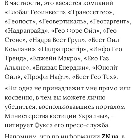
В частности, это касается компаний
«Глобал Геоинвест», «Транссетгео»,
«Геопост», «Геовертикаль», «Геотаргент»,
«Надрапрайд», «Гео Форс Ойл», «Гео
Стенс», «Надра Вест Груп», «Бест Оил
Компани», «Надрапростір», «Инфо Гео
Тренд», «Еджейн Макро», «Еко Газ
Альянс», «Епивал Енерджи», «Юноліт
Ойл», «Профи Нафт», «Бест Гео Тех».
«Ни одна не принадлежит мне прямо или
косвенно, в чем вы можете лично
убедиться, воспользовавшись порталом
Министерства юстиции Украины», -
цитирует Фукса его пресс-служба.
Напомним, что по информации
ZN.ua
, в