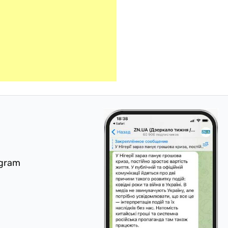
egram