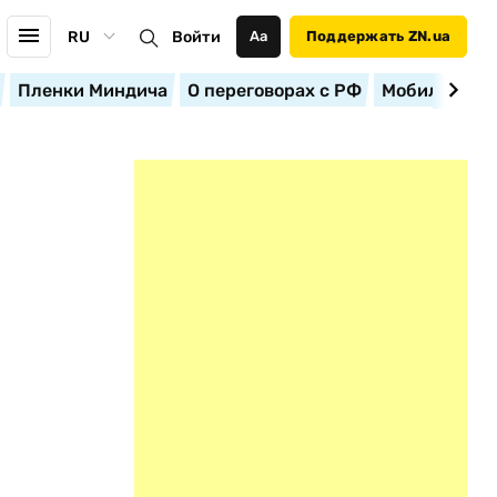
RU
Войти
Аа
Поддержать ZN.ua
Пленки Миндича
О переговорах с РФ
Мобилизация