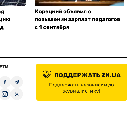
ng
Корецкий объявил о
нцию
повышении зарплат педагогов
од
с 1 сентября
ЕТИ
ПОДДЕРЖАТЬ ZN.UA
Поддержать независимую
журналистику!