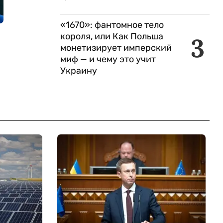
«1670»: фантомное тело
короля, или Как Польша
3
монетизирует имперский
миф — и чему это учит
Украину