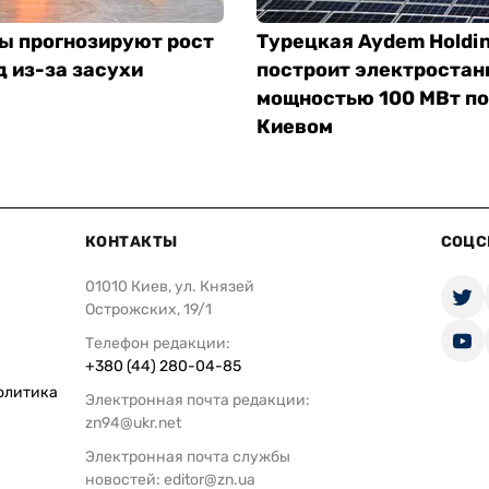
ы прогнозируют рост
Турецкая Aydem Holdi
д из-за засухи
построит электроста
мощностью 100 МВт п
Киевом
КОНТАКТЫ
СОЦС
01010 Киев, ул. Князей
Острожских, 19/1
Телефон редакции:
+380 (44) 280-04-85
олитика
Электронная почта редакции:
zn94@ukr.net
Электронная почта службы
новостей:
editor@zn.ua