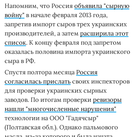
Напомним, что Россия
объявила "сырную
войну"
в начале февраля 2013 года,
запретив импорт сыров трех украинских
производителей, а затем
расширила этот
список
. К концу февраля под запретом
оказалась половина импорта украинского
сыра в РФ.
Спустя полтора месяца
Россия
согласилась прислать
своих инспекторов
для проверки украинских сырных
заводов. По итогам проверки
ревизоры
нашли "многочисленные нарушения"
технологии на ООО "Гадячсыр"
(Полтавская обл.). Однако пальмового
масла, из-за которого и была начата