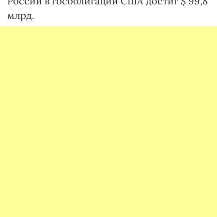
России в гособлигации США достиг $ 99,8
млрд.