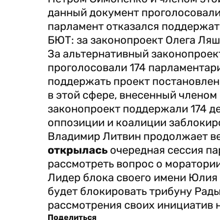
данный документ проголосовали
парламент отказался поддержа
БЮТ: за законопроект Олега Ляш
За альтернативный законопроек
проголосовали 174 парламентар
поддержать проект постановлен
в этой сфере, внесенный члено
законопроект поддержали 174 де
оппозиции и коалиции заблокир
Владимир Литвин продолжает ве
открылась
очередная сессия па
рассмотреть вопрос о моратори
Лидер блока своего имени Юли
будет блокировать трибуну Рады 
рассмотрения своих инициатив н
Поделиться