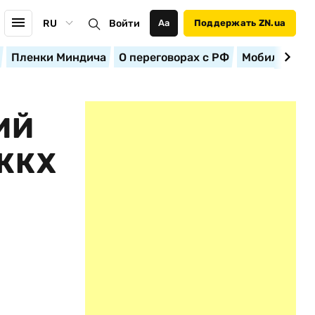
RU
Войти
Аа
Поддержать ZN.ua
Пленки Миндича
О переговорах с РФ
Мобилизация
ИЙ
ЖКХ