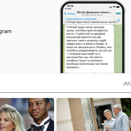
egram