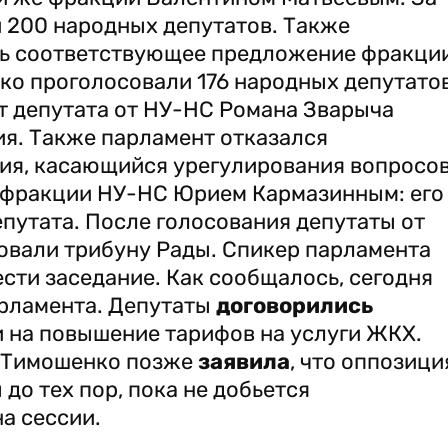
 200 народных депутатов. Также
ть соответствующее предложение фракци
ко проголосовали 176 народных депутатов
т депутата от НУ-НС Романа Зварыча
ия. Также парламент отказался
ия, касающийся урегулирования вопросо
м фракции НУ-НС Юрием Кармазинным: его
путата. После голосования депутаты от
овали трибуну Рады. Спикер парламента
сти заседание. Как сообщалось, сегодня
рламента. Депутаты
договорились
и на повышение тарифов на услуги ЖКХ.
я Тимошенко позже
заявила
, что оппозици
до тех пор, пока не добьется
а сессии.