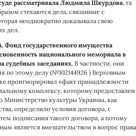
 суде рассматривала Людмила Шкурдова
, та
бразом стекаются дела, связанные с
оторая неоднократно доказывала свою
х дел.
A
,
Фонд государственного имущества
основенность национального мемориала в
на судебных заседаниях.
В частности, они
 по этому делу (№102144926 ) Верховным
кже проигнорировал «факт принадлежности
иальному комплексу, которому предоставлен
что Министерство культуры Украины, как
тва, определило условия договора, с
тем подписания такого договора, а потому
ным является вмешательством в вопрос прав