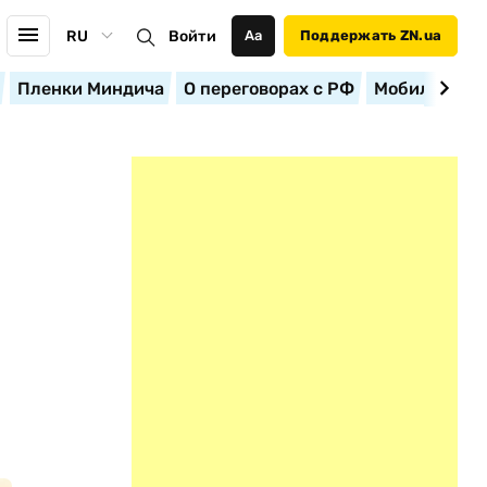
RU
Войти
Аа
Поддержать ZN.ua
Пленки Миндича
О переговорах с РФ
Мобилизация