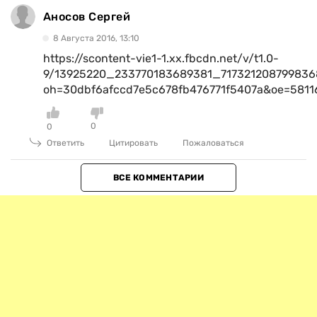
Аносов Сергей
8 Августа 2016, 13:10
https://scontent-vie1-1.xx.fbcdn.net/v/t1.0-
9/13925220_233770183689381_717321208799836
oh=30dbf6afccd7e5c678fb476771f5407a&oe=5811
0
0
Ответить
Цитировать
Пожаловаться
ВСЕ КОММЕНТАРИИ