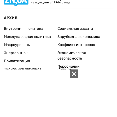
не подводим с 1994-го года
АРХИВ
Внутренняя политика
Социальная защита
Международная политика
Зарубежная экономика
Макроуровень
Конфликт интересов
Энергорынок
Экономическая
безопасность
Приватизация
Персоналии
Экономика регионов
Социум
Наука
История
Технологии
Круг семьи
Среда обитания
Туризм
Церковь
Собственность
Культура