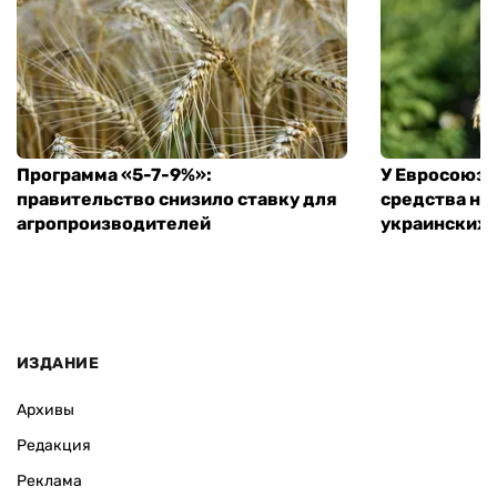
Программа «5-7-9%»:
У Евросоюза
правительство снизило ставку для
средства на
агропроизводителей
украинских
ИЗДАНИЕ
Архивы
Редакция
Реклама